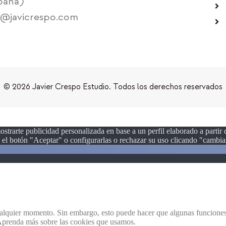
paña)
o@javicrespo.com
© 2026 Javier Crespo Estudio. Todos los derechos reservados
ostrarte publicidad personalizada en base a un perfil elaborado a partir
el botón "Aceptar" o configurarlas o rechazar su uso clicando "cambiar
ualquier momento. Sin embargo, esto puede hacer que algunas funciones 
 Aprenda más sobre las cookies que usamos.