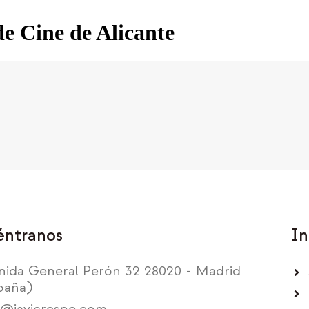
de Cine de Alicante
éntranos
In
nida General Perón 32 28020 - Madrid
paña)
o@javicrespo.com